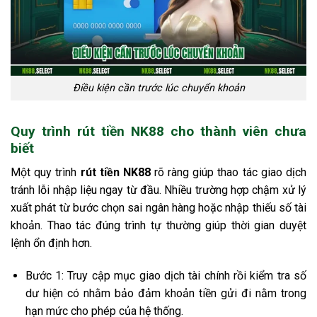
Điều kiện cần trước lúc chuyển khoản
Quy trình rút tiền NK88 cho thành viên chưa
biết
Một quy trình
rút tiền NK88
rõ ràng giúp thao tác giao dịch
tránh lỗi nhập liệu ngay từ đầu. Nhiều trường hợp chậm xử lý
xuất phát từ bước chọn sai ngân hàng hoặc nhập thiếu số tài
khoản. Thao tác đúng trình tự thường giúp thời gian duyệt
lệnh ổn định hơn.
Bước 1: Truy cập mục giao dịch tài chính rồi kiểm tra số
dư hiện có nhằm bảo đảm khoản tiền gửi đi nằm trong
hạn mức cho phép của hệ thống.