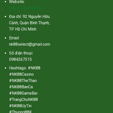
Website:
https://0pp5p5.pw/
Địa chỉ:
92 Nguyễn Hữu
Cảnh, Quận Bình Thạnh,
TP. Hồ Chí Minh
Email:
nk88select@gmail.com
Số điện thoại:
0984267315
Hashtags:
#NK88
#NK88Casino
#NK88TheThao
#NK88BanCa
#NK88GameBai
#TrangChuNK88
#NK88UyTin
#Thuong88K