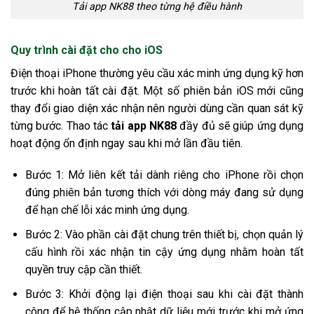
Tải app NK88 theo từng hệ điều hành
Quy trình cài đặt cho cho iOS
Điện thoại iPhone thường yêu cầu xác minh ứng dụng kỹ hơn
trước khi hoàn tất cài đặt. Một số phiên bản iOS mới cũng
thay đổi giao diện xác nhận nên người dùng cần quan sát kỹ
từng bước. Thao tác
tải app NK88
đầy đủ sẽ giúp ứng dụng
hoạt động ổn định ngay sau khi mở lần đầu tiên.
Bước 1: Mở liên kết tải dành riêng cho iPhone rồi chọn
đúng phiên bản tương thích với dòng máy đang sử dụng
để hạn chế lỗi xác minh ứng dụng.
Bước 2: Vào phần cài đặt chung trên thiết bị, chọn quản lý
cấu hình rồi xác nhận tin cậy ứng dụng nhằm hoàn tất
quyền truy cập cần thiết.
Bước 3: Khởi động lại điện thoại sau khi cài đặt thành
công để hệ thống cập nhật dữ liệu mới trước khi mở ứng