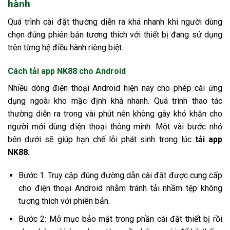
hành
Quá trình cài đặt thường diễn ra khá nhanh khi người dùng
chọn đúng phiên bản tương thích với thiết bị đang sử dụng
trên từng hệ điều hành riêng biệt.
Cách tải app NK88 cho Android
Nhiều dòng điện thoại Android hiện nay cho phép cài ứng
dụng ngoài kho mặc định khá nhanh. Quá trình thao tác
thường diễn ra trong vài phút nên không gây khó khăn cho
người mới dùng điện thoại thông minh. Một vài bước nhỏ
bên dưới sẽ giúp hạn chế lỗi phát sinh trong lúc
tải app
NK88.
Bước 1: Truy cập đúng đường dẫn cài đặt được cung cấp
cho điện thoại Android nhằm tránh tải nhầm tệp không
tương thích với phiên bản.
Bước 2: Mở mục bảo mật trong phần cài đặt thiết bị rồi