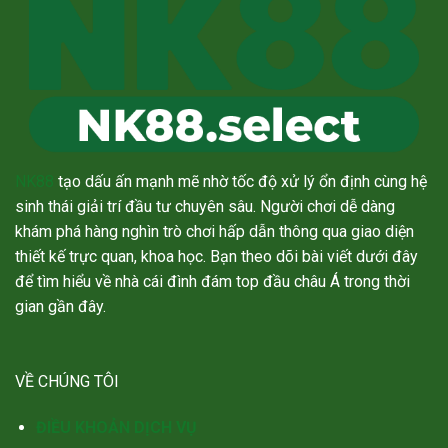
NK88
tạo dấu ấn mạnh mẽ nhờ tốc độ xử lý ổn định cùng hệ
sinh thái giải trí đầu tư chuyên sâu. Người chơi dễ dàng
khám phá hàng nghìn trò chơi hấp dẫn thông qua giao diện
thiết kế trực quan, khoa học. Bạn theo dõi bài viết dưới đây
để tìm hiểu về nhà cái đình đám top đầu châu Á trong thời
gian gần đây.
VỀ CHÚNG TÔI
ĐIỀU KHOẢN DỊCH VỤ