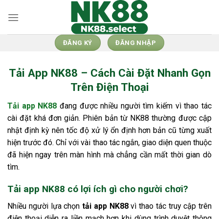
Skip
to
content
ĐĂNG KÝ
ĐĂNG NHẬP
Tải App NK88 – Cách Cài Đặt Nhanh Gọn
Trên Điện Thoại
Tải app NK88
đang được nhiều người tìm kiếm vì thao tác
cài đặt khá đơn giản. Phiên bản từ NK88 thường được cập
nhật định kỳ nên tốc độ xử lý ổn định hơn bản cũ từng xuất
hiện trước đó. Chỉ với vài thao tác ngắn, giao diện quen thuộc
đã hiện ngay trên màn hình mà chẳng cần mất thời gian dò
tìm.
Tải app NK88 có lợi ích gì cho người chơi?
Nhiều người lựa chọn
tải app NK88
vì thao tác truy cập trên
điện thoại diễn ra liền mạch hơn khi dùng trình duyệt thông