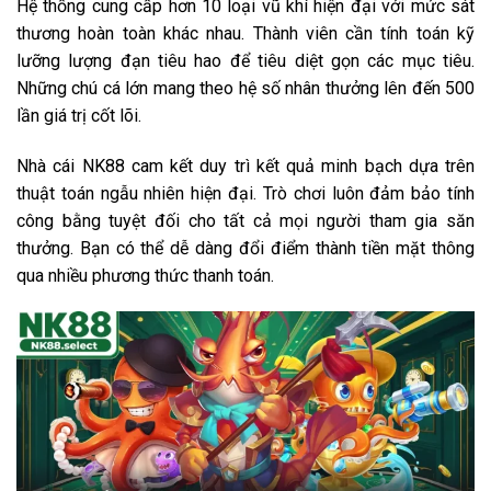
Hệ thống cung cấp hơn 10 loại vũ khí hiện đại với mức sát
thương hoàn toàn khác nhau. Thành viên cần tính toán kỹ
lưỡng lượng đạn tiêu hao để tiêu diệt gọn các mục tiêu.
Những chú cá lớn mang theo hệ số nhân thưởng lên đến 500
lần giá trị cốt lõi.
Nhà cái NK88 cam kết duy trì kết quả minh bạch dựa trên
thuật toán ngẫu nhiên hiện đại. Trò chơi luôn đảm bảo tính
công bằng tuyệt đối cho tất cả mọi người tham gia săn
thưởng. Bạn có thể dễ dàng đổi điểm thành tiền mặt thông
qua nhiều phương thức thanh toán.