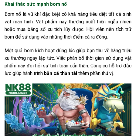
Khai thác sức mạnh bom nổ
Bom nổ là vũ khí đặc biệt có khả năng tiêu diệt tất cả sinh
vật màn hình. Vật phẩm này thường xuất hiện ngẫu nhiên
hoặc mua bằng số xu tích lũy được. Hội viên nên tích trữ
bom để sử dụng vào những thời điểm cá ra đông.
Một quả bom kích hoạt đúng lúc giúp bạn thu về hàng triệu
xu thưởng ngay lập tức. Việc phân bổ thời gian sử dụng vật
phẩm này đòi hỏi sự tính toán cẩn thận. Công cụ hỗ trợ đắc
lực giúp hành trình
bắn cá thần tài
thêm phần thú vị.