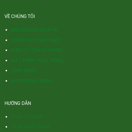
VỀ CHÚNG TÔI
ĐIỀU KHOẢN DỊCH VỤ
CHÍNH SÁCH BẢO MẬT
CHƠI CÓ TRÁCH NHIỆM
GIẤY PHÉP HOẠT ĐỘNG
CSKH NK88
KHUYẾN MÃI NK88
HƯỚNG DẪN
ĐĂNG KÝ NK88
ĐĂNG NHẬP NK88