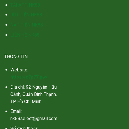
TẢI APP NK88
RÚT TIỀN NK88
NẠP TIỀN NK88
LIÊN HỆ NK88
THÔNG TIN
Website:
https://c7p77.pw/
Địa chỉ:
92 Nguyễn Hữu
Cảnh, Quận Bình Thạnh,
TP. Hồ Chí Minh
Email:
nk88select@gmail.com
Số điện thoại: