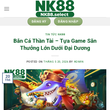
Skip
to
content
ĐĂNG KÝ
ĐĂNG NHẬP
TIN TỨC NK88
Bắn Cá Thần Tài – Tựa Game Săn
Thưởng Lớn Dưới Đại Dương
POSTED ON
THÁNG 5 20, 2026
BY
ADMIN
20
Th5