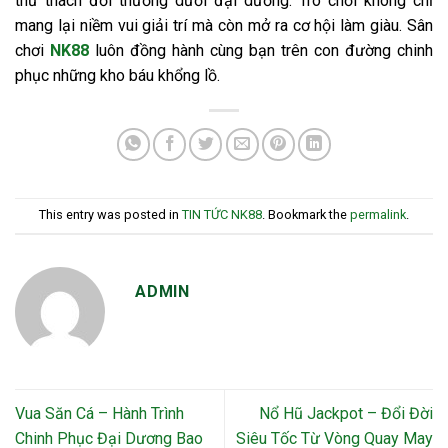
thử thách đổi thưởng dưới đại dương. Trò chơi không chỉ
mang lại niềm vui giải trí mà còn mở ra cơ hội làm giàu. Sân
chơi
NK88
luôn đồng hành cùng bạn trên con đường chinh
phục những kho báu khổng lồ.
This entry was posted in
TIN TỨC NK88
. Bookmark the
permalink
.
ADMIN
Vua Săn Cá – Hành Trình
Nổ Hũ Jackpot – Đổi Đời
Chinh Phục Đại Dương Bao
Siêu Tốc Từ Vòng Quay May