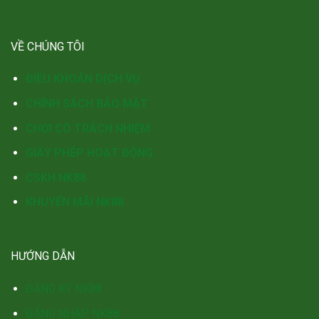
VỀ CHÚNG TÔI
ĐIỀU KHOẢN DỊCH VỤ
CHÍNH SÁCH BẢO MẬT
CHƠI CÓ TRÁCH NHIỆM
GIẤY PHÉP HOẠT ĐỘNG
CSKH NK88
KHUYẾN MÃI NK88
HƯỚNG DẪN
ĐĂNG KÝ NK88
ĐĂNG NHẬP NK88