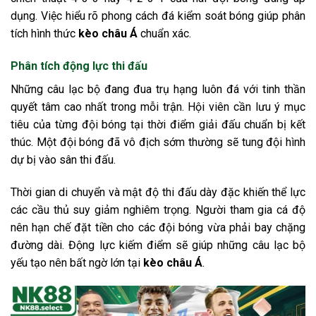
dụng. Việc hiểu rõ phong cách đá kiểm soát bóng giúp phân
tích hình thức
kèo châu Á
chuẩn xác.
Phân tích động lực thi đấu
Những câu lạc bộ đang đua trụ hạng luôn đá với tinh thần
quyết tâm cao nhất trong mỗi trận. Hội viên cần lưu ý mục
tiêu của từng đội bóng tại thời điểm giải đấu chuẩn bị kết
thúc. Một đội bóng đã vô địch sớm thường sẽ tung đội hình
dự bị vào sân thi đấu.
Thời gian di chuyển và mật độ thi đấu dày đặc khiến thể lực
các cầu thủ suy giảm nghiêm trọng. Người tham gia cá độ
nên hạn chế đặt tiền cho các đội bóng vừa phải bay chặng
đường dài. Động lực kiếm điểm sẽ giúp những câu lạc bộ
yếu tạo nên bất ngờ lớn tại
kèo châu Á
.