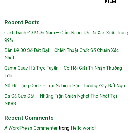
KIẾM
Recent Posts
Cách Đánh Đề Miền Nam – Cẩm Nang Tối Ưu Xác Suất Trúng
99%
Dàn Đề 30 Số Bất Bại – Chiến Thuật Chốt Số Chuẩn Xác
Nhất
Game Quay Hũ Trực Tuyến – Cơ Hội Giải Trí Nhận Thưởng
Lớn
Nổ Hũ Tặng Code – Trải Nghiệm Săn Thưởng Đầy Bất Ngờ
Đá Gà Cựa Sắt – Những Trận Chiến Nghẹt Thở Nhất Tại
NK88
Recent Comments
A WordPress Commenter
trong
Hello world!