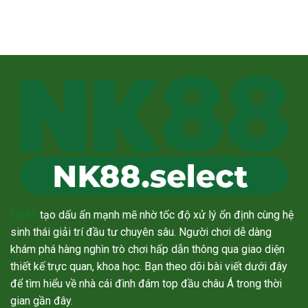
NK88
tạo dấu ấn mạnh mẽ nhờ tốc độ xử lý ổn định cùng hệ
sinh thái giải trí đầu tư chuyên sâu. Người chơi dễ dàng
khám phá hàng nghìn trò chơi hấp dẫn thông qua giao diện
thiết kế trực quan, khoa học. Bạn theo dõi bài viết dưới đây
để tìm hiểu về nhà cái đình đám top đầu châu Á trong thời
gian gần đây.