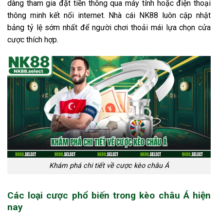
dàng tham gia đặt tiền thông qua máy tính hoặc điện thoại
thông minh kết nối internet. Nhà cái NK88 luôn cập nhật
bảng tỷ lệ sớm nhất để người chơi thoải mái lựa chọn cửa
cược thích hợp.
Khám phá chi tiết về cược kèo châu Á
Các loại cược phổ biến trong kèo châu Á hiện
nay